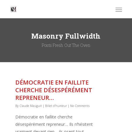
Masonry Fullwidth
Posts Fresh Out The Oven
DÉMOCRATIE EN FAILLITE
CHERCHE DÉSESPÉRÉMENT
REPRENEUR…
By
Claude Mauguit
|
Billet d'humeur
|
No Comments
Démocratie en faillite cherche
désespérément repreneur… Ils n’hésitent
vraiment devant rien… ils osent tout…