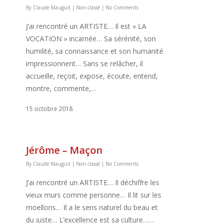
By
Claude Mauguit
|
Non classé
|
No Comments
J’ai rencontré un ARTISTE… Il est « LA
VOCATION » incarnée… Sa sérénité, son
humilité, sa connaissance et son humanité
impressionnent… Sans se relâcher, il
accueille, reçoit, expose, écoute, entend,
montre, commente,…
15 octobre 2018
Jérôme – Maçon
By
Claude Mauguit
|
Non classé
|
No Comments
J’ai rencontré un ARTISTE… Il déchiffre les
vieux murs comme personne… Il lit sur les
moellons… Il a le sens naturel du beau et
du juste… L’excellence est sa culture……