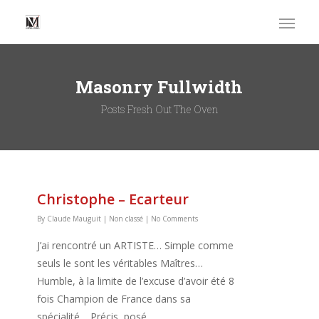
Masonry Fullwidth
Posts Fresh Out The Oven
Christophe – Ecarteur
By
Claude Mauguit
|
Non classé
|
No Comments
J’ai rencontré un ARTISTE… Simple comme
seuls le sont les véritables Maîtres…
Humble, à la limite de l’excuse d’avoir été 8
fois Champion de France dans sa
spécialité… Précis, posé…