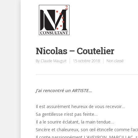
Nicolas – Coutelier
By
Claude Mauguit
15 octobre 2018
Non classé
J’ai rencontré un ARTISTE…
Il est assurément heureux de vous recevoir…
Sa gentillesse n’est pas feinte…
Il a le sourire éclatant, la main tendue…
Sincère et chaleureux, son œil étincelle comme l’a
Il conte passionnément L’AVEYRON, MARCILLAC, s