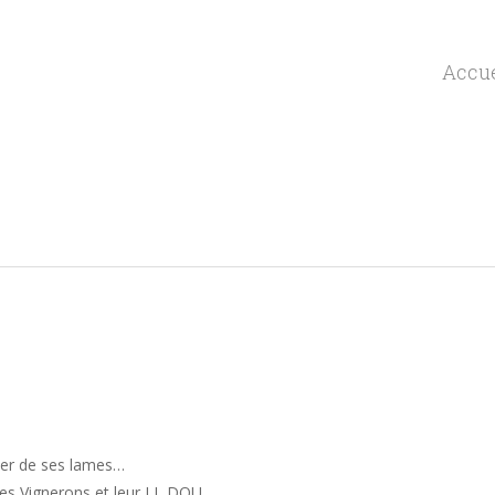
Accue
cier de ses lames…
es Vignerons et leur LI DOU…