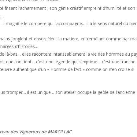
té frisent l’acharnement ; son génie créatif empreint d’humilité et son
e…
 il magnifie le compère qui l’accompagne… il a le sens naturel du bien
 mains jonglent et ensorcèlent la matière, entremêlant comme par ma
chargés d’histoires…
ue de là-bas… elles racontent intarissablement la vie des hommes au p
roir que l’on tient… c’est une légende qui s’exprime… c’est une tranche
d’œuvre authentique d’un « Homme de l’Art » comme on n’en croise si
us tromper… il est unique… son atelier occupe la geôle de l’ancienne
uteau des Vignerons de MARCILLAC