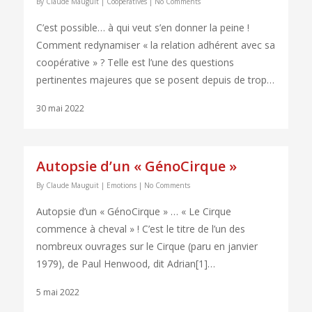
By
Claude Mauguit
|
Coopératives
|
No Comments
C’est possible… à qui veut s’en donner la peine !
Comment redynamiser « la relation adhérent avec sa
coopérative » ? Telle est l’une des questions
pertinentes majeures que se posent depuis de trop…
30 mai 2022
Autopsie d’un « GénoCirque »
By
Claude Mauguit
|
Emotions
|
No Comments
Autopsie d’un « GénoCirque » … « Le Cirque
commence à cheval » ! C’est le titre de l’un des
nombreux ouvrages sur le Cirque (paru en janvier
1979), de Paul Henwood, dit Adrian[1]…
5 mai 2022