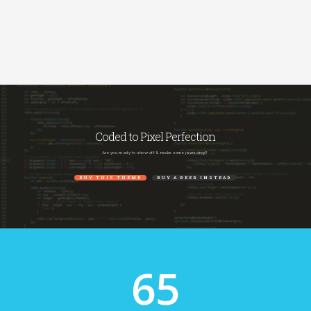
Coded to Pixel Perfection
Are you ready to show off & make some jaws drop?
BUY THIS THEME
BUY A BEER INSTEAD
65