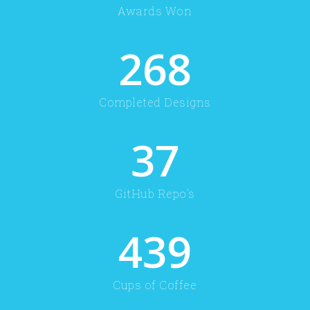
Awards Won
268
Completed Designs
37
GitHub Repo's
439
Cups of Coffee