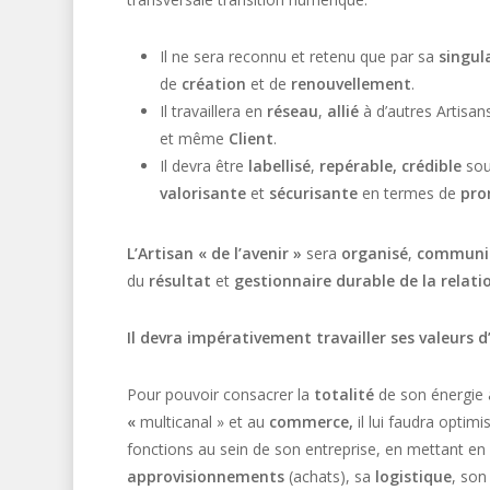
Il ne sera reconnu et retenu que par sa
singul
de
création
et de
renouvellement
.
Il travaillera en
réseau
,
allié
à d’autres Artisa
et même
Client
.
Il devra être
labellisé
,
repérable, crédible
sou
valorisante
et
sécurisante
en termes de
pro
L’Artisan « de l’avenir »
sera
organisé
,
communi
du
résultat
et
gestionnaire durable de la relatio
Il devra impérativement travailler ses valeurs d’
Pour pouvoir consacrer la
totalité
de son énergie 
«
multicanal » et au
commerce,
il lui faudra optim
fonctions au sein de son entreprise, en mettant
approvisionnements
(achats), sa
logistique
, so