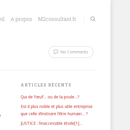
il
A propos
M2consultant.fr
No Comments
ARTICLES RÉCENTS
Qui de l’œuf… ou de la poule…?
Est-il plus noble et plus utile entreprise
que celle d’instruire l’être humain… ?
e
JUSTICE : l’inaccessible étoile[1]…