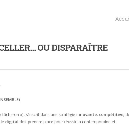
Accue
CELLER… OU DISPARAÎTRE
E…
ENSEMBLE)
 tâcheron »), s’inscrit dans une stratégie
innovante,
compétitive
, d
 le
digital
doit prendre place pour réussir la contemporaine et