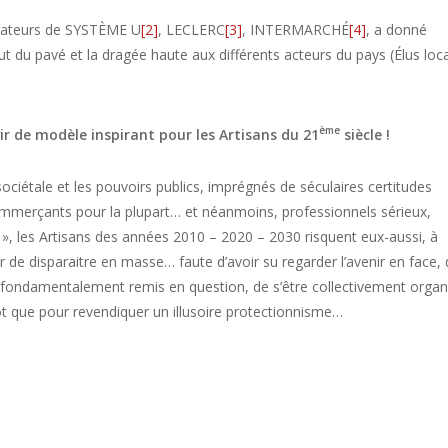
rateurs de SYSTÈME U
[2]
, LECLERC
[3]
, INTERMARCHÉ
[4]
, a donné
 du pavé et la dragée haute aux différents acteurs du pays (Élus loc
ème
r de modèle inspirant pour les Artisans du 21
siècle !
n sociétale et les pouvoirs publics, imprégnés de séculaires certitudes
 commerçants pour la plupart… et néanmoins, professionnels sérieux,
 », les Artisans des années 2010 – 2020 – 2030 risquent eux-aussi, à
 de disparaitre en masse… faute d’avoir su regarder l’avenir en face, 
nt fondamentalement remis en question, de s’être collectivement organ
ôt que pour revendiquer un illusoire protectionnisme…