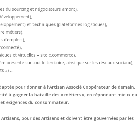
tes du sourcing et négociateurs amont),
 développement),
veloppement) et
techniques
(plateformes logistiques),
re métiers),
es d’emplois),
erconnecté),
siques et virtuelles – site e.commerce),
 présente sur tout le territoire, ainsi que sur les réseaux sociaux),
nts ») …
 adaptée pour donner à l’Artisan Associé Coopérateur de demain, 
cité à gagner la bataille des « métiers », en répondant mieux q
s et exigences du consommateur.
 Artisans, pour des Artisans et doivent être gouvernées par les