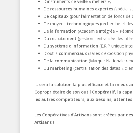
D’instruments de
veille
« métiers »,
De
ressources humaines expertes
(spécialis
De
capitaux
(pour l’alimentation de fonds de
De moyens
technologiques
(recherche et dé
De la
formation
(Académie intégrée – Pépiniè
Du
recrutement
(gestion centralisée des offr
Du
système d’information
(E.R.P unique int
D’outils
commerciaux
(salles d’exposition phy
De la
communication
(Marque Nationale repère
Du
marketing
(centralisation des datas « clie
… sera la solution la plus efficace et la mieux
Copropriétaire de son outil Coopératif, la capa
les autres compétiteurs, aux besoins, attente
Les Coopératives d’Artisans sont créées par des
Artisans !