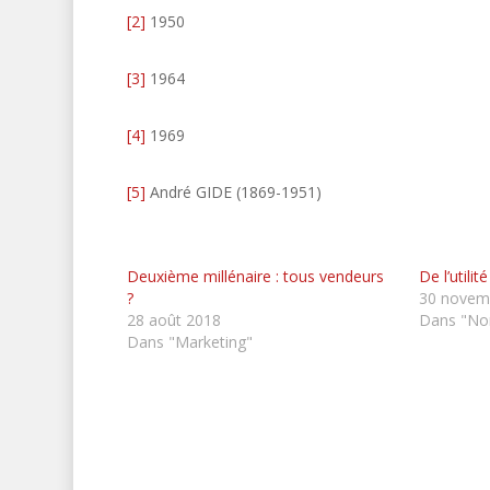
[2]
1950
[3]
1964
[4]
1969
[5]
André GIDE (1869-1951)
Deuxième millénaire : tous vendeurs
De l’utili
?
30 novem
28 août 2018
Dans "Non
Dans "Marketing"