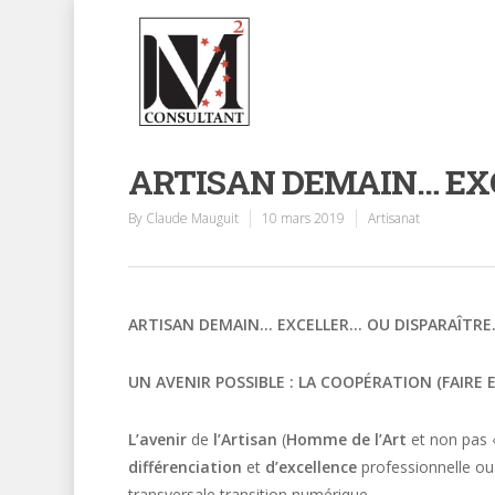
ARTISAN DEMAIN… EX
By
Claude Mauguit
10 mars 2019
Artisanat
ARTISAN DEMAIN… EXCELLER… OU DISPARAÎTR
UN AVENIR POSSIBLE : LA COOPÉRATION (FAIRE 
L’avenir
de
l’Artisan
(
Homme de l’Art
et non pas «
différenciation
et
d’excellence
professionnelle ou
transversale transition numérique.