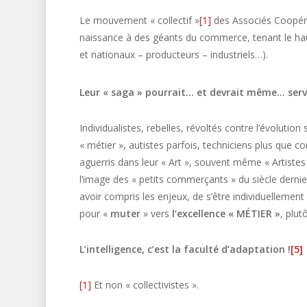
Le mouvement « collectif »
[1]
des Associés Coopé
naissance à des géants du commerce, tenant le haut
et nationaux – producteurs – industriels…).
Leur « saga » pourrait… et devrait même… servi
Individualistes, rebelles, révoltés contre l’évolutio
« métier », autistes parfois, techniciens plus que
aguerris dans leur « Art », souvent même « Artistes
l’image des « petits commerçants » du siècle dernier
avoir compris les enjeux, de s’être individuelleme
pour «
muter
» vers
l’excellence
« MÉTIER »
, plut
L’intelligence, c’est la faculté d’adaptation !
[5]
[1]
Et non « collectivistes ».