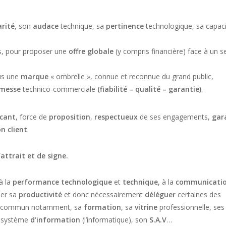
arité
, son
audace
technique, sa
pertinence
technologique, sa capaci
ns, pour proposer une
offre globale
(y compris financière) face à un s
s une
marque
« ombrelle », connue et reconnue du grand public,
messe
technico-commerciale
(fiabilité – qualité – garantie)
.
cant
, force de
proposition
,
respectueux
de ses engagements,
gar
n client
.
attrait et de signe.
à la
performance
technologique
et
technique,
à la
communicati
iser sa
productivité
et donc nécessairement
déléguer
certaines des
 en commun notamment, sa
formation
, sa
vitrine
professionnelle, ses
n système
d’information
(l’informatique), son
S.A.V
…