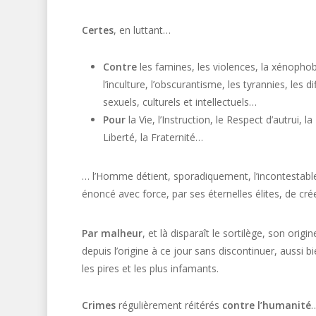
Certes
, en luttant…
Contre
les famines, les violences, la xénopho
l’inculture, l’obscurantisme, les tyrannies, les 
sexuels, culturels et intellectuels…
Pour
la Vie, l’Instruction, le Respect d’autrui, la
Liberté, la Fraternité…
… l’Homme détient, sporadiquement, l’incontestable 
énoncé avec force, par ses éternelles élites, de crée
Par malheur
, et là disparaît le sortilège, son origi
depuis l’origine à ce jour sans discontinuer, aussi
les pires et les plus infamants.
Crimes
régulièrement réitérés
contre l’humanité
…