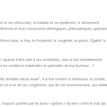
bie et ses ethnocides, la maladie et ses épidémies, le dénuement,
différences et leurs ostracismes idéologiques, philosophiques, spirituels
 Démocratie, la Paix, la Prospérité, la Longévité, la Justice, l’Égalité, la
capacité à être utile à ses semblables, dans le but inévitablement
r les conditions matérielles et spirituelles de leur bonheur… ?
2
nelle véritable nature duale
, à la fois sombre et lumineuse,
le conduit,
 bien vis-à-vis de ses congénères, que de son environnement, aux
crim
 toujours justifiés par les bons « apôtres » du bien contre le mal, qui