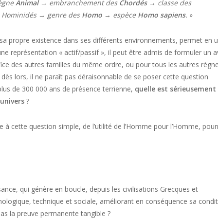
règne
Animal
→ embranchement des
Chordés
→ classe des
s Hominidés → genre des
Homo
→ espèce
Homo sapiens
.
»
 sa propre existence dans ses différents environnements, permet en 
une représentation « actif/passif », il peut être admis de formuler un a
éfice des autres familles du même ordre, ou pour tous les autres règn
dès lors, il ne paraît pas déraisonnable de se poser cette question
 plus de 300 000 ans de présence terrienne,
quelle est sérieusement
’univers
?
 à cette question simple, de l’utilité de l’Homme pour l’Homme, pourr
sance, qui génère en boucle, depuis les civilisations Grecques et
hnologique, technique et sociale, améliorant en conséquence sa condit
 pas la preuve permanente tangible ?