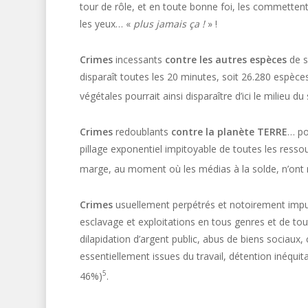
tour de rôle, et en toute bonne foi, les commettent,
les yeux… «
plus jamais ça !
» !
Crimes
incessants
contre les autres espèces
de s
disparaît toutes les 20 minutes, soit 26.280 espèc
végétales pourrait ainsi disparaître d’ici le milieu d
Crimes
redoublants
contre la planète TERRE
… po
pillage exponentiel impitoyable de toutes les ressou
marge, au moment où les médias à la solde, n’ont rie
Crimes
usuellement perpétrés et notoirement imp
esclavage et exploitations en tous genres et de tout
dilapidation d’argent public, abus de biens sociaux,
essentiellement issues du travail, détention inéqui
5
46%)
.