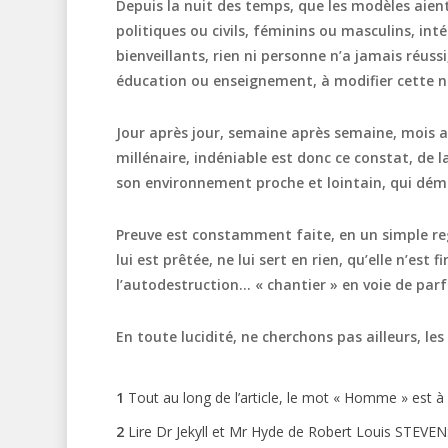
Depuis la nuit des temps, que les modèles aient 
politiques ou civils, féminins ou masculins, in
bienveillants, rien ni personne n’a jamais réuss
éducation ou enseignement, à modifier cette n
Jour après jour, semaine après semaine, mois ap
millénaire, indéniable est donc ce constat, de
son environnement proche et lointain, qui démo
Preuve est constamment faite, en un simple reg
lui est prêtée, ne lui sert en rien, qu’elle n’e
l’autodestruction… « chantier » en voie de par
En toute lucidité, ne cherchons pas ailleurs, l
1
Tout au long de l’article, le mot « Homme » est à 
2
Lire Dr Jekyll et Mr Hyde de Robert Louis STEVE