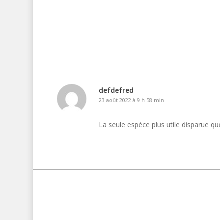
defdefred
23 août 2022 à 9 h 58 min
La seule espèce plus utile disparue q