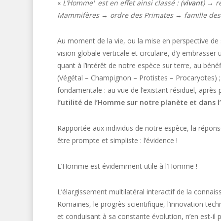
1
«
L’Homme
est en effet ainsi classé : (
vivant
) → 
Mammifères → ordre des Primates → famille de
Au moment de la vie, ou la mise en perspective de
vision globale verticale et circulaire, d’y embrasser 
quant à l’intérêt de notre espèce sur terre, au bén
(Végétal – Champignon – Protistes – Procaryotes) ; 
fondamentale : au vue de l’existant résiduel, après
l’utilité de l’Homme sur notre planète et dans l
Rapportée aux individus de notre espèce, la réponse
être prompte et simpliste : l’évidence !
L’Homme est évidemment utile à l’Homme !
L’élargissement multilatéral interactif de la connais
Romaines, le progrès scientifique, l’innovation tec
et conduisant à sa constante évolution, n’en est-il