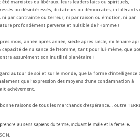
été marxistes ou libéraux, leurs leaders laïcs ou spirituels,
téressés ou désintéressés, dictateurs ou démocrates, intolérants
i, ni par contrainte ou terreur, ni par raison ou émotion, ni par
ature profondément perverse et nuisible de l’Homme !
rès mois, année après année, siècle après siècle, millénaire apr
 la capacité de nuisance de l’Homme, tant pour lui-même, que po
ntre assurément son inutilité planétaire !
ard autour de soi et sur le monde, que la forme d’intelligence 
st finalement que l’expression des moyens d’une condamnation à
fait achèvement.
es bonne raisons de tous les marchands d’espérance… outre TERRE
prendre au sens sapiens du terme, incluant le mâle et la femelle.
NSON.