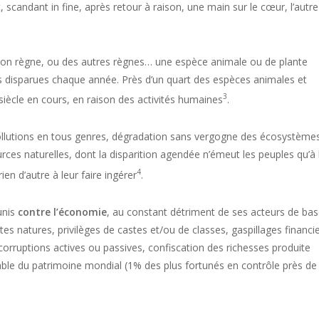
 scandant in fine, après retour à raison, une main sur le cœur, l’autre
on règne, ou des autres règnes… une espèce animale ou de plante
es disparues chaque année. Près d’un quart des espèces animales et
3
u siècle en cours, en raison des activités humaines
.
llutions en tous genres, dégradation sans vergogne des écosystèmes
rces naturelles, dont la disparition agendée n’émeut les peuples qu’à 
4
n d’autre à leur faire ingérer
.
unis
contre l’économie
, au constant détriment de ses acteurs de ba
es natures, privilèges de castes et/ou de classes, gaspillages financie
 corruptions actives ou passives, confiscation des richesses produite
table du patrimoine mondial (1% des plus fortunés en contrôle près de