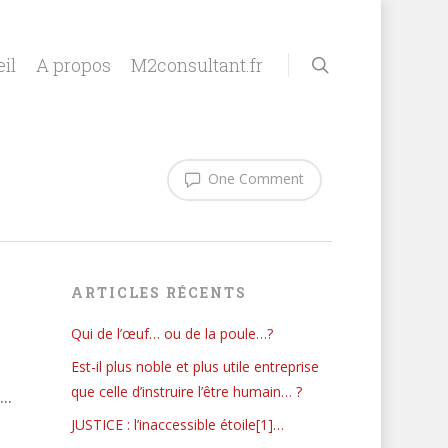
il
A propos
M2consultant.fr
One Comment
ARTICLES RÉCENTS
Qui de l’œuf… ou de la poule…?
Est-il plus noble et plus utile entreprise
que celle d’instruire l’être humain… ?
…
JUSTICE : l’inaccessible étoile[1]…