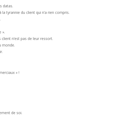
s datas.
 la tyrannie du client qui n’a rien compris.
.
e ».
lient n’est pas de leur ressort.
du monde.
r.
erciaux » !
.
ement de soi.