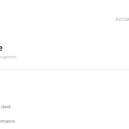
Accue
e
nagement
client.
ormance.