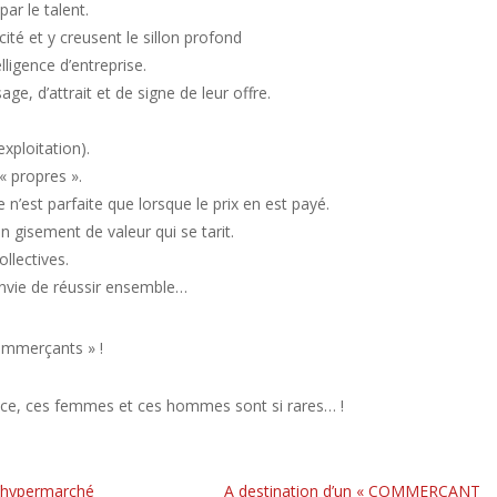
par le talent.
cité et y creusent le sillon profond
lligence d’entreprise.
ge, d’attrait et de signe de leur offre.
exploitation).
« propres ».
 n’est parfaite que lorsque le prix en est payé.
un gisement de valeur qui se tarit.
llectives.
’envie de réussir ensemble…
ommerçants » !
nce, ces femmes et ces hommes sont si rares… !
l’hypermarché
A destination d’un « COMMERÇANT