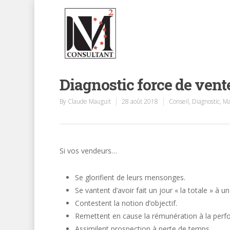
Diagnostic force de vent
By
Claude Mauguit
28 août 2018
Conseil
,
Diagnostic
,
Ma
Si vos vendeurs…
Se glorifient de leurs mensonges.
Se vantent d’avoir fait un jour « la totale » à un 
Contestent la notion d’objectif.
Remettent en cause la rémunération à la perf
Assimilent prospection à perte de temps.