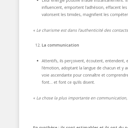
Leur énergie positive irradie instantanément. I
influencent, emportent l’adhésion, effacent les 
valorisent les timides, magnifient les compétenc
«
Le charisme est dans l’authenticité des contacts,
La communication
Attentifs, ils perçoivent, écoutent, entendent,
l’émotion, adoptant la langue de chacun et y ada
voie ascendante pour connaître et comprendre e
font… et font ce qu’ils disent.
«
La chose la plus importante en communication, c
En synthèse : ils sont estimables et ils ont du p