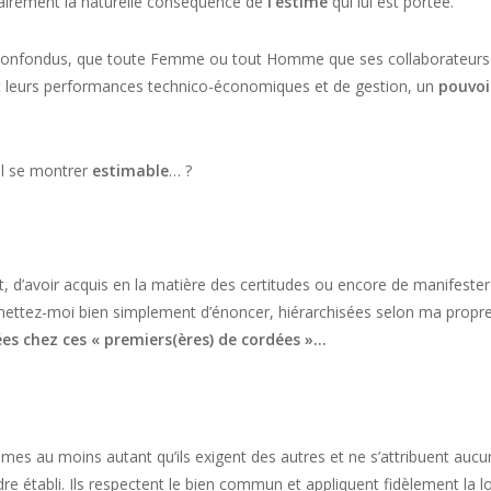
 clairement la naturelle conséquence de
l’estime
qui lui est portée.
es confondus, que toute Femme ou tout Homme que ses collaborateurs
 et leurs performances technico-économiques et de gestion, un
pouvoi
il se montrer
estimable
… ?
jet, d’avoir acquis en la matière des certitudes ou encore de manifester
rmettez-moi bien simplement d’énoncer, hiérarchisées selon ma propr
s chez ces « premiers(ères) de cordées »…
mêmes au moins autant qu’ils exigent des autres et ne s’attribuent aucu
dre établi. Ils respectent le bien commun et appliquent fidèlement la lo