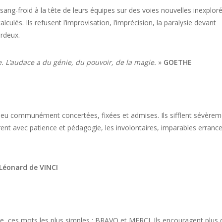
 sang-froid à la tête de leurs équipes sur des voies nouvelles inexplor
culés. Ils refusent l’improvisation, l’imprécision, la paralysie devant
ardeux.
 L’audace a du génie, du pouvoir, de la magie.
»
GOETHE
du jeu communément concertées, fixées et admises. Ils sifflent sévère
nt avec patience et pédagogie, les involontaires, imparables erranc
Léonard de VINCI
enue, ces mots les plus simples : BRAVO et MERCI. Ils encouragent plus q