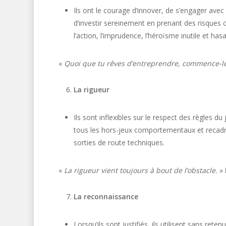
Ils ont le courage d’innover, de s’engager avec
d’investir sereinement en prenant des risques cal
l’action, l’imprudence, l’héroïsme inutile et has
«
Quoi que tu rêves d’entreprendre, commence-le.
La rigueur
Ils sont inflexibles sur le respect des règles 
tous les hors-jeux comportementaux et recadre
sorties de route techniques.
«
La rigueur vient toujours à bout de l’obstacle.
»
La reconnaissance
Lorsqu’ils sont justifiés, ils utilisent sans ret