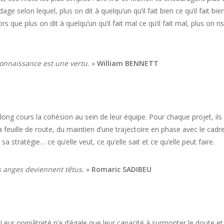
adage selon lequel, plus on dit à quelqu’un qu’il fait bien ce qu’il fait bien
ors que plus on dit à quelqu’un qu’il fait mal ce qu’il fait mal, plus on ri
econnaissance est une vertu.
»
William BENNETT
u long cours la cohésion au sein de leur équipe. Pour chaque projet, ils
la feuille de route, du maintien d’une trajectoire en phase avec le cadr
 stratégie… ce qu’elle veut, ce qu’elle sait et ce qu’elle peut faire.
s anges deviennent têtus.
»
Romaric SADIBEU
 Leur opiniâtreté n’a d’égale que leur capacité à surmonter le doute et