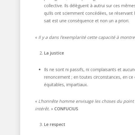
collective. Ils délèguent à autrui sur ces même
qu’ils ont sciemment concédées, se réservant l
sait est une conséquence et non un a priori.
«
Il y a dans l’exemplarité cette capacité à mont
La justice
Ils ne sont ni passifs, ni complaisants et aucu
renoncement ; en toutes circonstances, en ce co
équitables, impartiaux.
«
L’honnête homme envisage les choses du point d
intérêt.
»
CONFUCIUS
Le respect