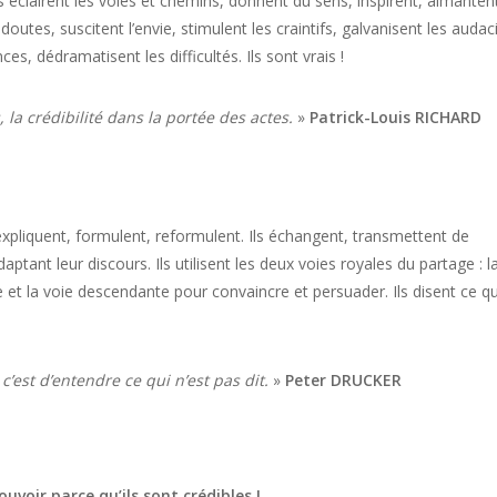
ls éclairent les voies et chemins, donnent du sens, inspirent, aimanten
doutes, suscitent l’envie, stimulent les craintifs, galvanisent les audac
es, dédramatisent les difficultés. Ils sont vrais !
 la crédibilité dans la portée des actes.
»
Patrick-Louis RICHARD
 expliquent, formulent, reformulent. Ils échangent, transmettent de
ptant leur discours. Ils utilisent les deux voies royales du partage : l
t la voie descendante pour convaincre et persuader. Ils disent ce qu’
’est d’entendre ce qui n’est pas dit.
»
Peter DRUCKER
ouvoir parce qu’ils sont crédibles !