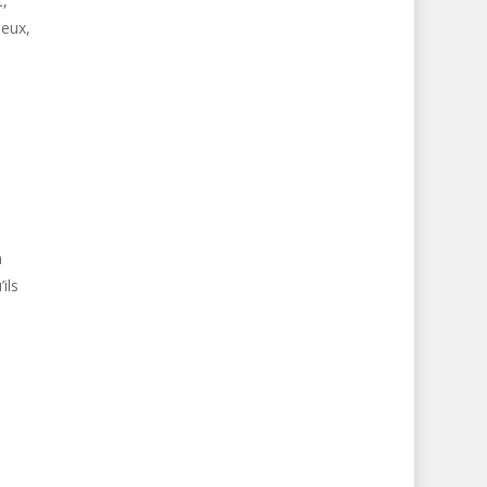
t,
ieux,
a
ils