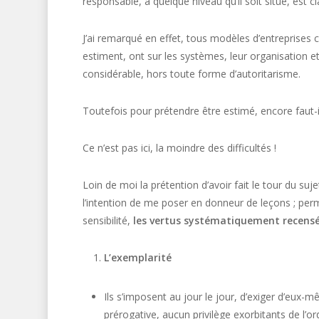
responsable, à quelque niveau qu’il soit situé, est
J’ai remarqué en effet, tous modèles d’entrepris
estiment, ont sur les systèmes, leur organisation
considérable, hors toute forme d’autoritarisme.
Toutefois pour prétendre être estimé, encore faut-
Ce n’est pas ici, la moindre des difficultés !
Loin de moi la prétention d’avoir fait le tour du su
l’intention de me poser en donneur de leçons ; pe
sensibilité,
les vertus systématiquement recensée
L’exemplarité
Ils s’imposent au jour le jour, d’exiger d’eux-
prérogative, aucun privilège exorbitants de l’or