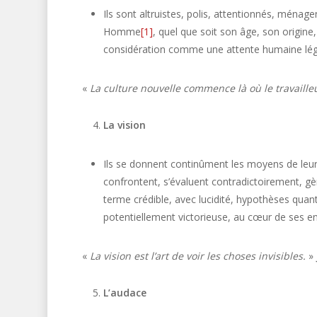
Ils sont altruistes, polis, attentionnés, ménag
Homme
[1]
, quel que soit son âge, son origine,
considération comme une attente humaine lég
«
La culture nouvelle commence là où le travailleur
La vision
Ils se donnent continûment les moyens de leur 
confrontent, s’évaluent contradictoirement, gèr
terme crédible, avec lucidité, hypothèses quanti
potentiellement victorieuse, au cœur de ses 
«
La vision est l’art de voir les choses invisibles.
»
L’audace